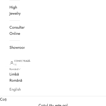
High
Jewelry
Consultanță
Online
Showroom
CONECTEAZĂ-
TE
Română
Limbă
Română
English
Coș
Coșul tău este gol