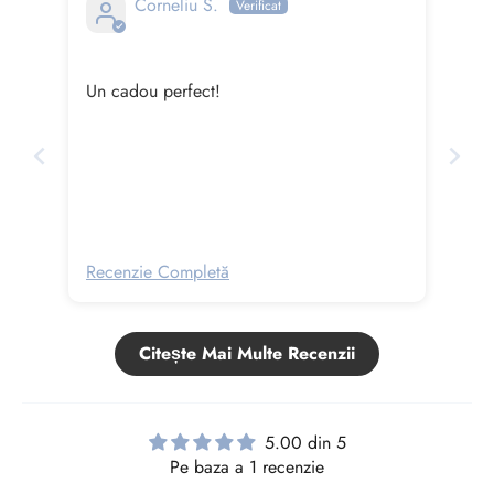
Corneliu S.
o
a
t
Un cadou perfect!
e
n
o
u
t
ă
ț
Recenzie Completă
i
l
Citește Mai Multe Recenzii
e
?
A
5.00 din 5
b
Pe baza a 1 recenzie