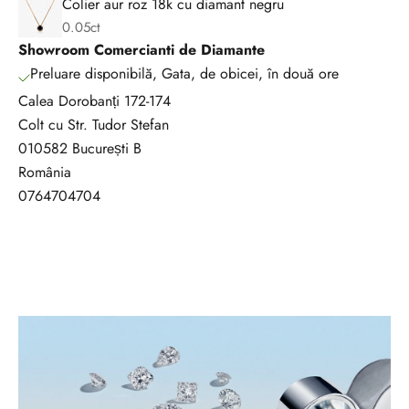
Colier aur roz 18k cu diamant negru
0.05ct
Showroom Comercianti de Diamante
Preluare disponibilă, Gata, de obicei, în două ore
Calea Dorobanți 172-174
Colt cu Str. Tudor Stefan
010582 București B
România
0764704704
V
r
e