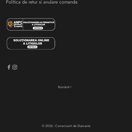
Politica de retur si anulare comanda
i
e
v
e
n
i
m
e
n
t
e
Română
i
Limbă
n
Română
a
English
i
n
© 2026 - Comercianti de Diamante
t