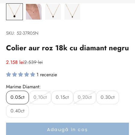
SKU: 52-37R05N
Colier aur roz 18k cu diamant negru
Preț redus
Preț normal
2.158 lei
2.539 lei
1 recenzie
Marime Diamant:
0.05ct
0.10ct
0.15ct
0.20ct
0.30ct
0.40ct
Adaugă în coș