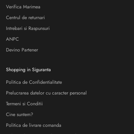
a
Verifica Marimea
f
l
Centrul de returnari
a
Intrebari si Raspunsuri
d
ANPC
e
s
Devino Partener
p
r
Shopping in Siguranta
e
l
Politica de Confidentialitate
a
Prelucrarea datelor cu caracter personal
n
s
Termeni si Conditii
a
Cine suntem?
r
Politica de livrare comanda
i
s