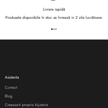
e
Livrare rapidă
w
Produsele disponibile în stoc se livrează in 2 zile lucrătoare.
s
Mergi la articolul 1
Mergi la articolul 2
Mergi la articolul 3
Mergi la articolul 4
l
e
t
t
e
Asistenta
r
Contact
V
Blog
e
i
Creeaza-ti propria bijuterie