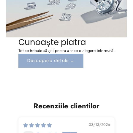
i
s
a
f
i
Cunoaște piatra
i
Tot ce trebuie să știi pentru a face o alegere informată.
l
a
Descoperă detalii →
c
u
r
e
n
Recenziile clientilor
t
c
u
03/13/2026
t